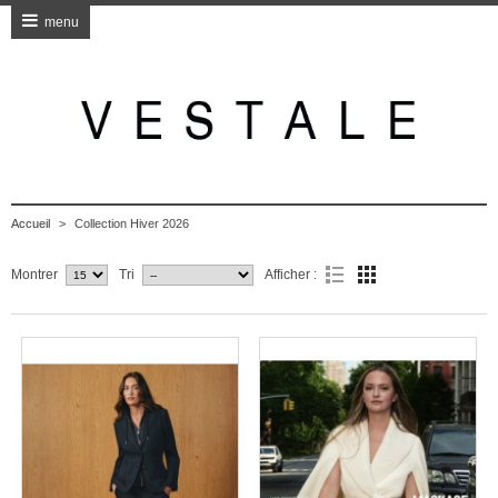
menu
Accueil
>
Collection Hiver 2026
Montrer
Tri
Afficher :