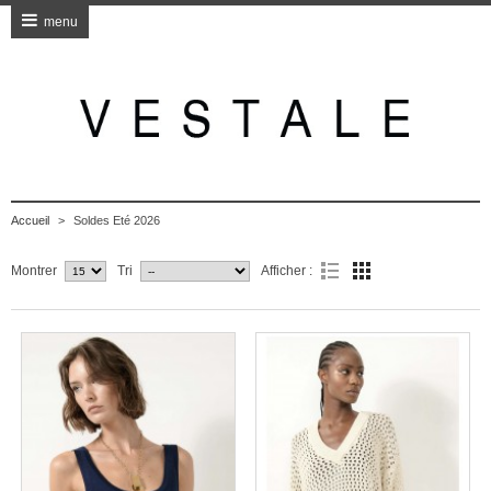
menu
Accueil
>
Soldes Eté 2026
Montrer
Tri
Afficher :