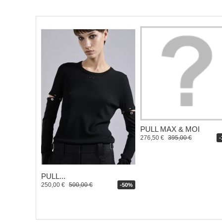
PULL MAX & MOI
276,50 €
395,00 €
PULL...
250,00 €
500,00 €
-50%