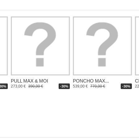
PULL MAX & MOI
PONCHO MAX...
C
273,00 €
390,00 €
539,00 €
770,00 €
22
-30%
-30%
-30%