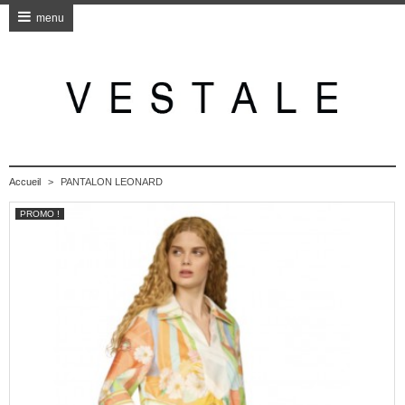
menu
Accueil
>
PANTALON LEONARD
PROMO !