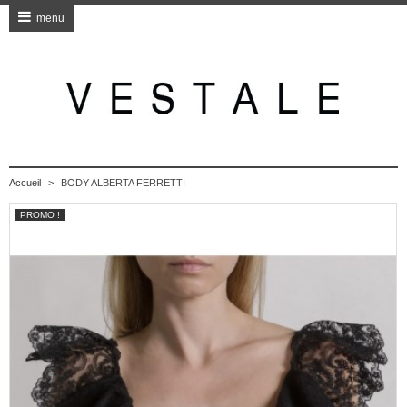
menu
Accueil
>
BODY ALBERTA FERRETTI
PROMO !